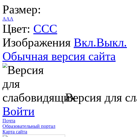
Размер:
A
A
A
Цвет:
C
C
C
Изображения
Вкл.
Выкл.
Обычная версия сайта
Версия для с
Войти
Почта
Образовательный портал
Карта сайта