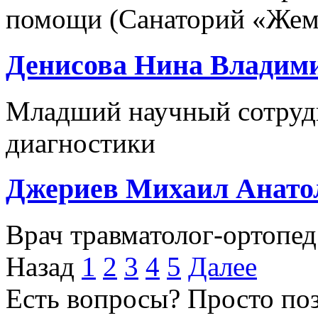
помощи (Санаторий «Жем
Денисова Нина Владим
Младший научный сотруд
диагностики
Джериев Михаил Анато
Врач травматолог-ортопед
Назад
1
2
3
4
5
Далее
Есть вопросы? Просто по