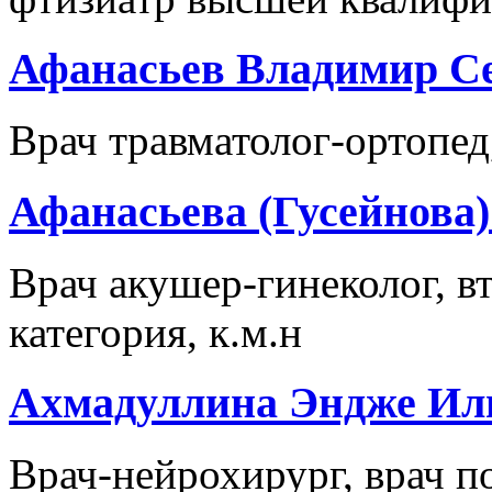
Афанасьев Владимир С
Врач травматолог-ортопед
Афанасьева (Гусейнова
Врач акушер-гинеколог, в
категория, к.м.н
Ахмадуллина Эндже Ил
Врач-нейрохирург, врач п