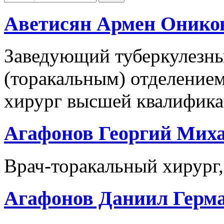
Аветисян Армен Онико
Заведующий туберкулезн
(торакальным) отделением
хирург высшей квалификац
Агафонов Георгий Мих
Врач-торакальный хирург,
Агафонов Даниил Герм