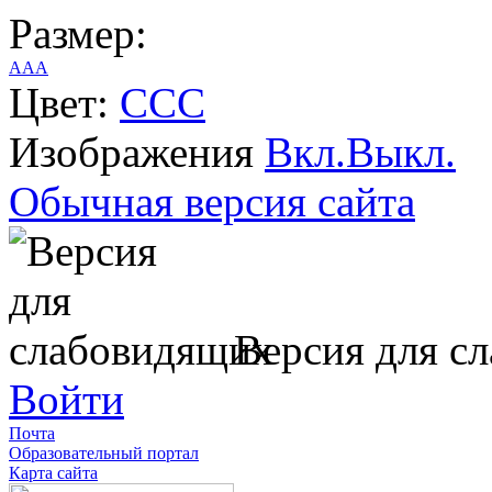
Размер:
A
A
A
Цвет:
C
C
C
Изображения
Вкл.
Выкл.
Обычная версия сайта
Версия для с
Войти
Почта
Образовательный портал
Карта сайта