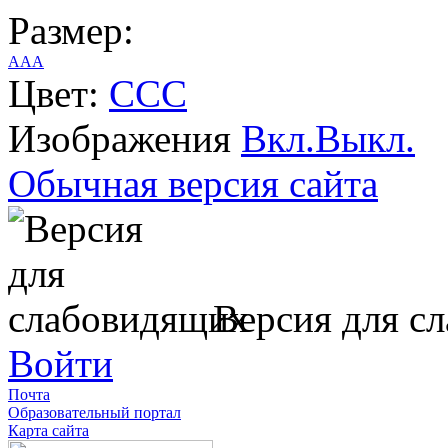
Размер:
A
A
A
Цвет:
C
C
C
Изображения
Вкл.
Выкл.
Обычная версия сайта
Версия для с
Войти
Почта
Образовательный портал
Карта сайта