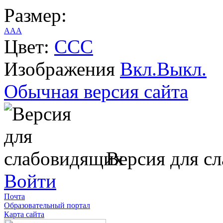
Размер:
A
A
A
Цвет:
C
C
C
Изображения
Вкл.
Выкл.
Обычная версия сайта
Версия для с
Войти
Почта
Образовательный портал
Карта сайта