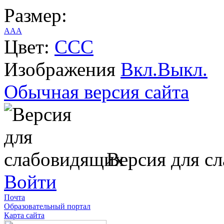
Размер:
A
A
A
Цвет:
C
C
C
Изображения
Вкл.
Выкл.
Обычная версия сайта
Версия для с
Войти
Почта
Образовательный портал
Карта сайта