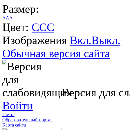
Размер:
A
A
A
Цвет:
C
C
C
Изображения
Вкл.
Выкл.
Обычная версия сайта
Версия для с
Войти
Почта
Образовательный портал
Карта сайта