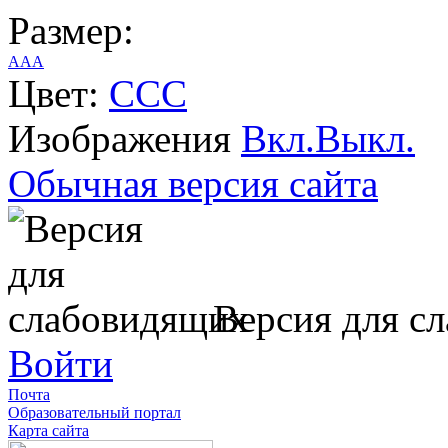
Размер:
A
A
A
Цвет:
C
C
C
Изображения
Вкл.
Выкл.
Обычная версия сайта
Версия для с
Войти
Почта
Образовательный портал
Карта сайта