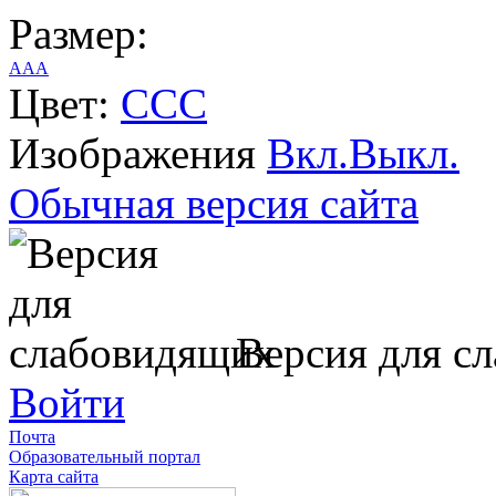
Размер:
A
A
A
Цвет:
C
C
C
Изображения
Вкл.
Выкл.
Обычная версия сайта
Версия для с
Войти
Почта
Образовательный портал
Карта сайта