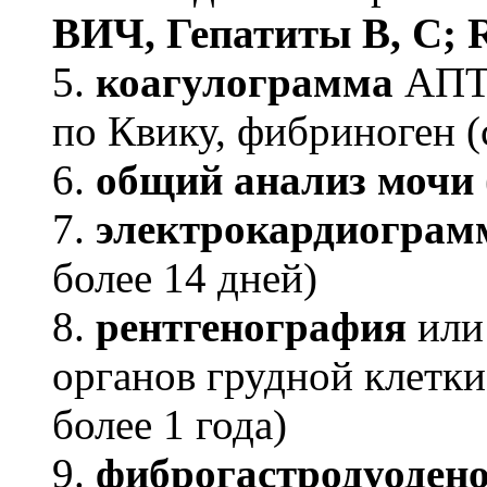
ВИЧ, Гепатиты B, C;
5.
коагулограмма
АПТ
по Квику, фибриноген (
6.
общий анализ мочи
7.
электрокардиогра
более 14 дней)
8.
рентгенография
ил
органов грудной клетк
более 1 года)
9.
фиброгастродуоден