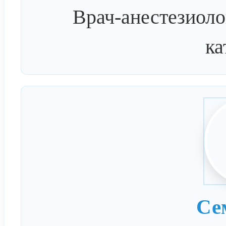
Врач-анестезиоло
ка
Се