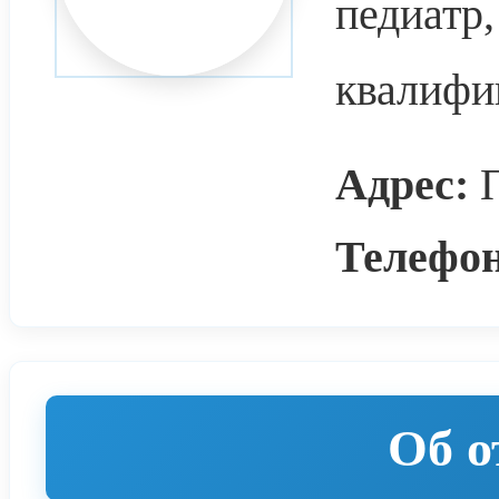
педиатр,
квалифи
Адрес:
П
Телефон
Об о