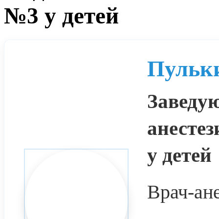
№3 у детей
Пульк
Заведу
анесте
у детей
Врач-ане