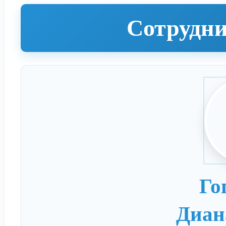
Сотрудни
Го
Диан