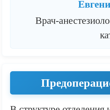
Евген
Врач-анестезиоло
ка
Предопераци
В структуре отделения