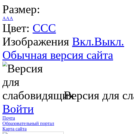
Размер:
A
A
A
Цвет:
C
C
C
Изображения
Вкл.
Выкл.
Обычная версия сайта
Версия для с
Войти
Почта
Образовательный портал
Карта сайта