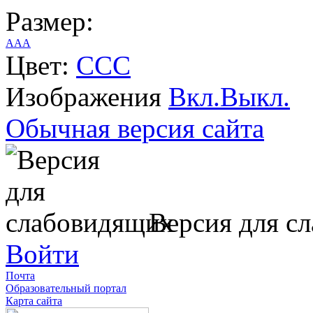
Размер:
A
A
A
Цвет:
C
C
C
Изображения
Вкл.
Выкл.
Обычная версия сайта
Версия для с
Войти
Почта
Образовательный портал
Карта сайта