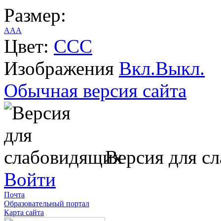
Размер:
A
A
A
Цвет:
C
C
C
Изображения
Вкл.
Выкл.
Обычная версия сайта
Версия для с
Войти
Почта
Образовательный портал
Карта сайта