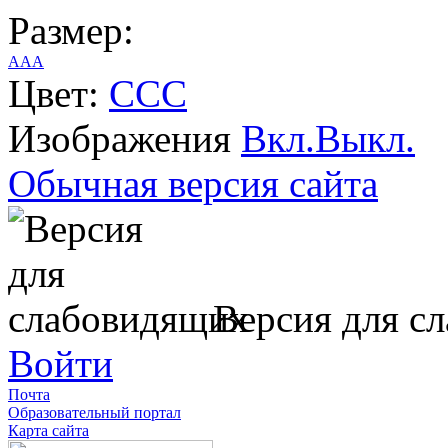
Размер:
A
A
A
Цвет:
C
C
C
Изображения
Вкл.
Выкл.
Обычная версия сайта
Версия для с
Войти
Почта
Образовательный портал
Карта сайта