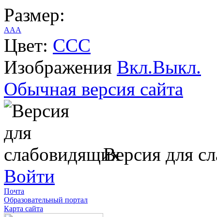
Размер:
A
A
A
Цвет:
C
C
C
Изображения
Вкл.
Выкл.
Обычная версия сайта
Версия для с
Войти
Почта
Образовательный портал
Карта сайта