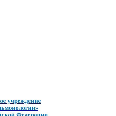
ое учреждение
льмонологии»
йской Федерации