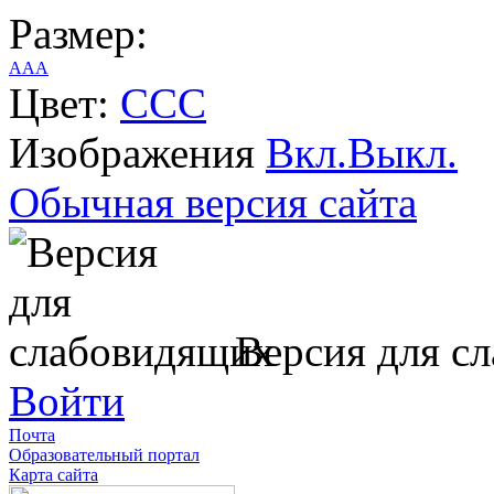
Размер:
A
A
A
Цвет:
C
C
C
Изображения
Вкл.
Выкл.
Обычная версия сайта
Версия для с
Войти
Почта
Образовательный портал
Карта сайта