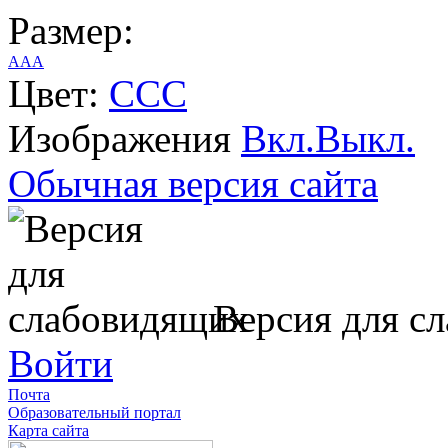
Размер:
A
A
A
Цвет:
C
C
C
Изображения
Вкл.
Выкл.
Обычная версия сайта
Версия для с
Войти
Почта
Образовательный портал
Карта сайта