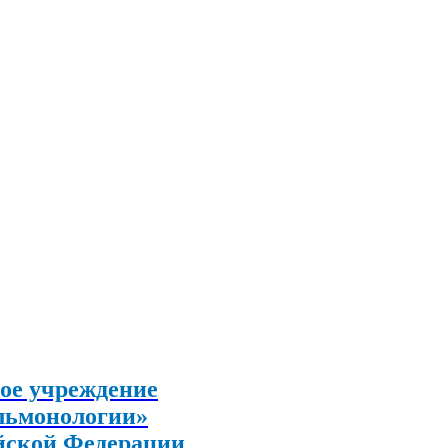
ое учреждение
льмонологии»
йской Федерации