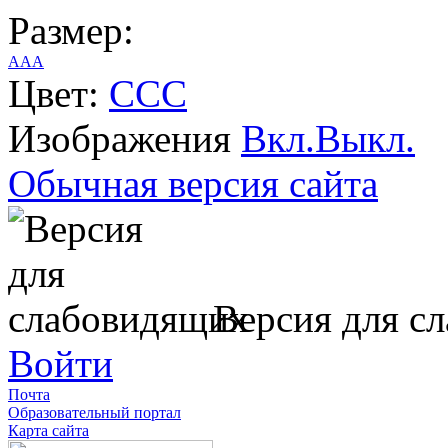
Размер:
A
A
A
Цвет:
C
C
C
Изображения
Вкл.
Выкл.
Обычная версия сайта
Версия для с
Войти
Почта
Образовательный портал
Карта сайта