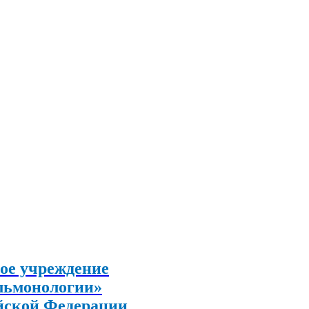
ое учреждение
льмонологии»
йской Федерации