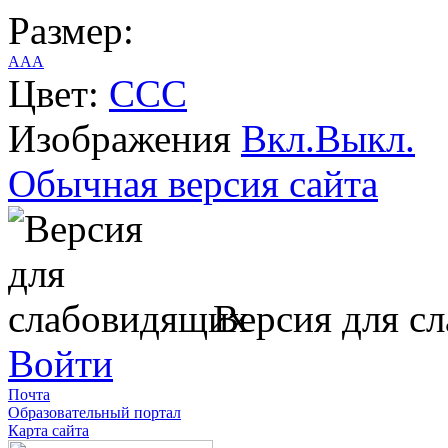
Размер:
A
A
A
Цвет:
C
C
C
Изображения
Вкл.
Выкл.
Обычная версия сайта
Версия для с
Войти
Почта
Образовательный портал
Карта сайта