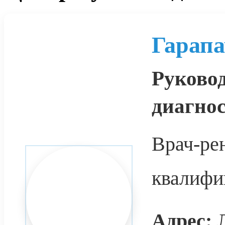
Гарапа
Руково
диагно
Врач-ре
квалифик
Адрес:
Л