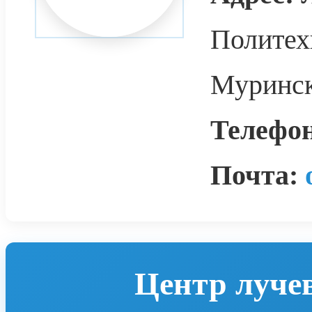
Политехн
Мурински
Телефо
Почта:
Центр луче